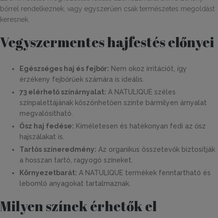
bőrrel rendelkeznek, vagy egyszerűen csak természetes megoldást
keresnek.
Vegyszermentes hajfestés előnyei
Egészséges haj és fejbőr:
Nem okoz irritációt, így
érzékeny fejbőrűek számára is ideális.
73 elérhető színárnyalat:
A NATULIQUE széles
színpalettájának köszönhetően szinte bármilyen árnyalat
megvalósítható.
Ősz haj fedése:
Kíméletesen és hatékonyan fedi az ősz
hajszálakat is.
Tartós színeredmény:
Az organikus összetevők biztosítják
a hosszan tartó, ragyogó színeket.
Környezetbarát:
A NATULIQUE termékek fenntartható és
lebomló anyagokat tartalmaznak.
Milyen színek érhetők el