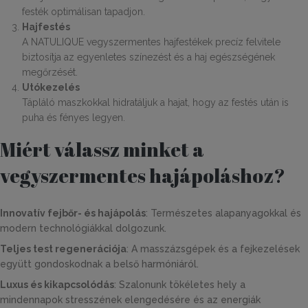
festék optimálisan tapadjon.
Hajfestés
A NATULIQUE vegyszermentes hajfestékek precíz felvitele
biztosítja az egyenletes színezést és a haj egészségének
megőrzését.
Utókezelés
Tápláló maszkokkal hidratáljuk a hajat, hogy az festés után is
puha és fényes legyen.
Miért válassz minket a
vegyszermentes hajápoláshoz?
Innovatív fejbőr- és hajápolás
: Természetes alapanyagokkal és
modern technológiákkal dolgozunk.
Teljes test regenerációja
: A masszázsgépek és a fejkezelések
együtt gondoskodnak a belső harmóniáról.
Luxus és kikapcsolódás
: Szalonunk tökéletes hely a
mindennapok stresszének elengedésére és az energiák