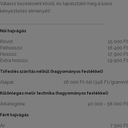
Válassz kezeléseinl közül, és tapasztald meg a luxus
kényeztetés élményét!
Női hajvágás
Rövid:
15 000 Ft
Félhosszú:
16 400 Ft
Hosszú:
17 900 Ft
Extra hosszú:
19 900 Ft
Tőfestés szárítás nélkül (hagyományos festékkel)
Alapár:
26 000 Ft-tól (346 Ft/gramm)
Különleges melír technika (hagyományos festékkel)
Árkategória:
40 000 - 58 000 Ft
Férfi hajvágás
Ár:
7 500 Ft