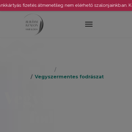
kártyás fizetés átmenetileg nem elérhető szalonjainkban. Kö
Főlap
Szolgáltatások
Vegyszermentes fodrászat
Vegyszermentes
fodrászat