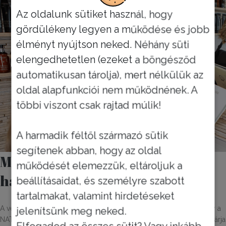
Az oldalunk sütiket használ, hogy
gördülékeny legyen a működése és jobb
élményt nyújtson neked. Néhány süti
elengedhetetlen (ezeket a böngésződ
automatikusan tárolja), mert nélkülük az
oldal alapfunkciói nem működnének. A
többi viszont csak rajtad múlik!
A harmadik féltől származó sütik
segítenek abban, hogy az oldal
Miért válaszd a vegyszermentes
működését elemezzük, eltároljuk a
hajfestést?
beállításaidat, és személyre szabott
tartalmakat, valamint hirdetéseket
A vegyszermentes hajfestés egy olyan innovatív megoldás, amely a
jelenítsünk meg neked.
NATULIQUE termékek segítségével minimalizálja vagy teljesen kizárja