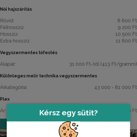
Női hajszárítás
Rövid:
8 600 Ft
Félhosszú:
9 200 Ft
Hosszú:
10 500 Ft
Extra hosszú:
11 600 Ft
Vegyszermentes tőfestés
Alapár:
31 000 Ft-tól (413 Ft/gramm)
Különleges melír technika vegyszermentes
Árkategória:
43 000 - 81 000 Ft
Plex
Ár:
5 900 Ft
Kérsz egy sütit?
IDŐPONTOT FOGLALOK