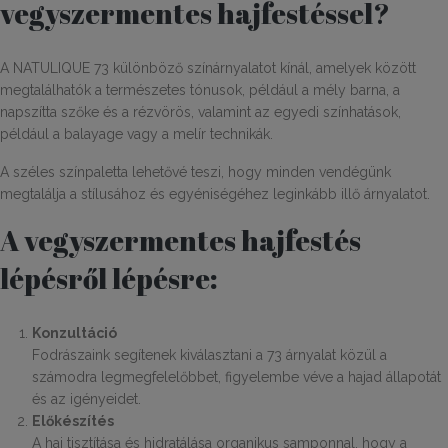
vegyszermentes hajfestéssel?
A NATULIQUE 73 különböző színárnyalatot kínál, amelyek között
megtalálhatók a természetes tónusok, például a mély barna, a
napszítta szőke és a rézvörös, valamint az egyedi színhatások,
például a balayage vagy a melír technikák.
A széles színpaletta lehetővé teszi, hogy minden vendégünk
megtalálja a stílusához és egyéniségéhez leginkább illő árnyalatot.
A vegyszermentes hajfestés
lépésről lépésre:
Konzultáció
Fodrászaink segítenek kiválasztani a 73 árnyalat közül a
számodra legmegfelelőbbet, figyelembe véve a hajad állapotát
és az igényeidet.
Előkészítés
A haj tisztítása és hidratálása organikus samponnal, hogy a