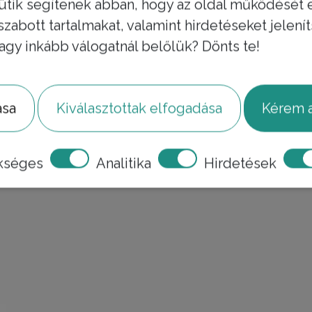
ütik segítenek abban, hogy az oldal működését 
 szabott tartalmakat, valamint hirdetéseket jelen
agy inkább válogatnál belőlük? Dönts te!
ása
Kiválasztottak elfogadása
Kérem a
kséges
Analitika
Hirdetések