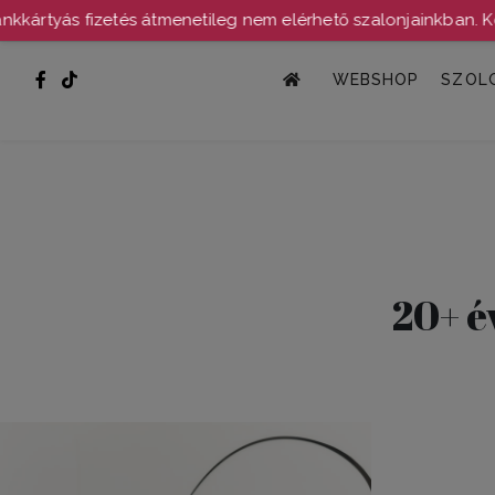
yás fizetés átmenetileg nem elérhető szalonjainkban. Köszön
SURÁNYI HEADSPA
WEBSHOP
SZOL
20+ é