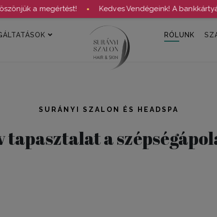
jük a megértést!
Kedves Vendégeink! A bankkártyás fize
●
GÁLTATÁSOK
RÓLUNK
SZ
SURÁNYI SZALON ÉS HEADSPA
v tapasztalat a szépségápo