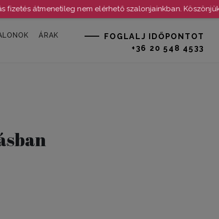
tés átmenetileg nem elérhető szalonjainkban. Köszönjük a me
ALONOK
ÁRAK
FOGLALJ IDŐPONTOT
+36 20 548 4533
lásban