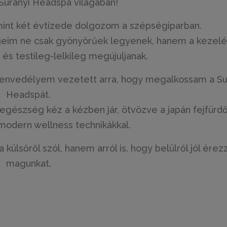
Surányi Headspa világában!
mint két évtizede dolgozom a szépségiparban.
eim ne csak gyönyörűek legyenek, hanem a kezel
 és testileg-lelkileg megújuljanak.
 szenvedélyem vezetett arra, hogy megalkossam a Su
Headspát.
 egészség kéz a kézben jár, ötvözve a japán fejfürd
modern wellness technikákkal.
lsőről szól, hanem arról is, hogy belülről jól érez
magunkat.