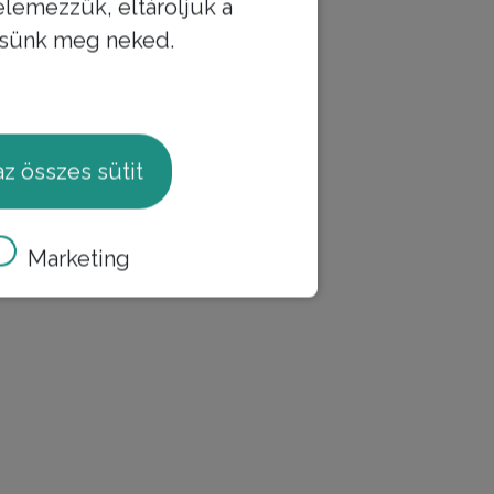
elemezzük, eltároljuk a
ítsünk meg neked.
z összes sütit
Marketing