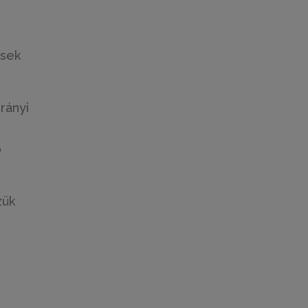
ések
rányi
ő
zük