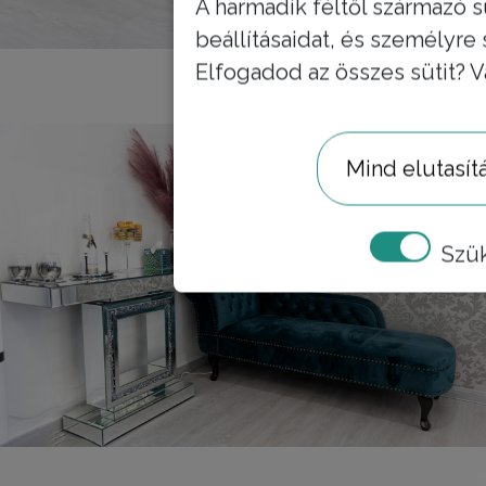
A harmadik féltől származó s
beállításaidat, és személyre
Elfogadod az összes sütit? V
+
Mind elutasít
Szü