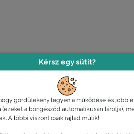
Kérsz egy sütit?
, hogy gördülékeny legyen a működése és jobb é
(ezeket a böngésződ automatikusan tárolja), mer
 A többi viszont csak rajtad múlik!