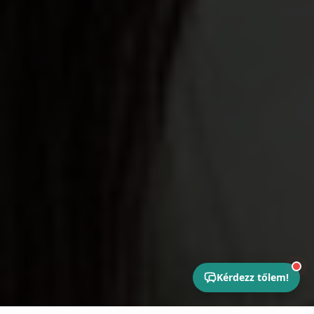
Kérdezz tőlem!