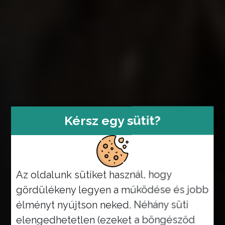
Kérsz egy sütit?
Az oldalunk sütiket használ, hogy
gördülékeny legyen a működése és jobb
élményt nyújtson neked. Néhány süti
elengedhetetlen (ezeket a böngésződ