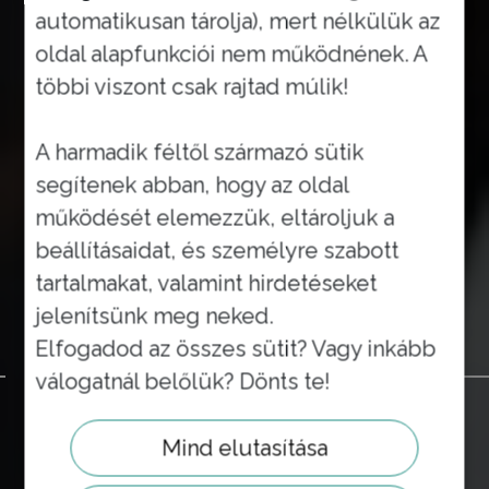
automatikusan tárolja), mert nélkülük az
oldal alapfunkciói nem működnének. A
többi viszont csak rajtad múlik!
A harmadik féltől származó sütik
segítenek abban, hogy az oldal
működését elemezzük, eltároljuk a
beállításaidat, és személyre szabott
tartalmakat, valamint hirdetéseket
jelenítsünk meg neked.
Elfogadod az összes sütit? Vagy inkább
TÁPLÁLD A HAJAD OXIGÉNNEL!
válogatnál belőlük? Dönts te!
OXYGENI
OXIGÉNTERÁPIA
Mind elutasítása