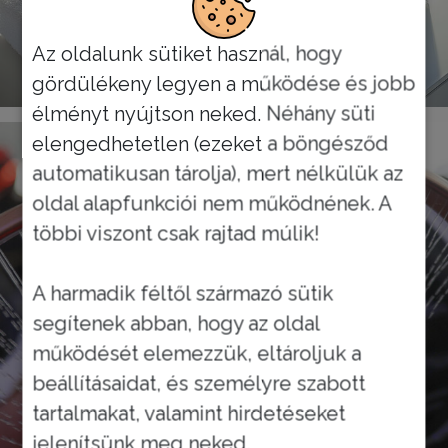
Az oldalunk sütiket használ, hogy
NAIL SPA
gördülékeny legyen a működése és jobb
élményt nyújtson neked. Néhány süti
elengedhetetlen (ezeket a böngésződ
automatikusan tárolja), mert nélkülük az
oldal alapfunkciói nem működnének. A
többi viszont csak rajtad múlik!
A harmadik féltől származó sütik
segítenek abban, hogy az oldal
működését elemezzük, eltároljuk a
beállításaidat, és személyre szabott
tartalmakat, valamint hirdetéseket
jelenítsünk meg neked.