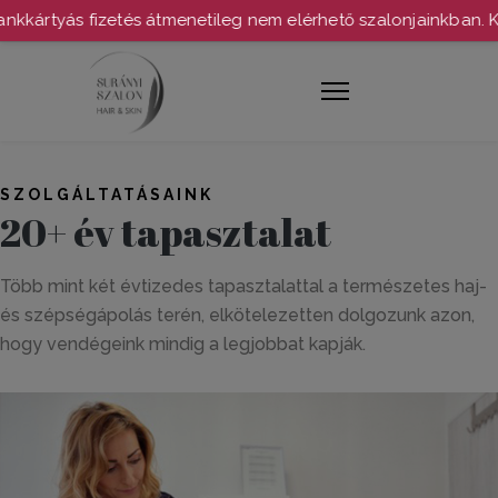
kkártyás fizetés átmenetileg nem elérhető szalonjainkban. Kö
SZOLGÁLTATÁSAINK
20+ év tapasztalat
Több mint két évtizedes tapasztalattal a természetes haj-
és szépségápolás terén, elkötelezetten dolgozunk azon,
hogy vendégeink mindig a legjobbat kapják.