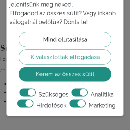
jelenítsünk meg neked.
Elfogadod az összes sütit? Vagy inkább
válogatnál belőlük? Dönts te!
Mind elutasítása
Surányi Szalon Törökbálint
Kiválasztottak elfogadása
Fodrászat, hajgyógyászat, fejmosós Head SPA,
2045 Törökbálint, Kastély u. 88
Kérem az összes sütit
Szükséges
Analitika
Hirdetések
Marketing