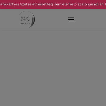
nkkártyás fizetés átmenetileg nem elérhető szalonjainkban. 