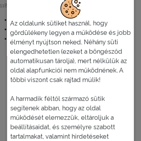
1186 Budapest, Sina Simon Sétány 30
Az oldalunk sütiket használ, hogy
gördülékeny legyen a működése és jobb
élményt nyújtson neked. Néhány süti
elengedhetetlen (ezeket a böngésződ
automatikusan tárolja), mert nélkülük az
oldal alapfunkciói nem működnének. A
többi viszont csak rajtad múlik!
A harmadik féltől származó sütik
segítenek abban, hogy az oldal
működését elemezzük, eltároljuk a
beállításaidat, és személyre szabott
tartalmakat, valamint hirdetéseket