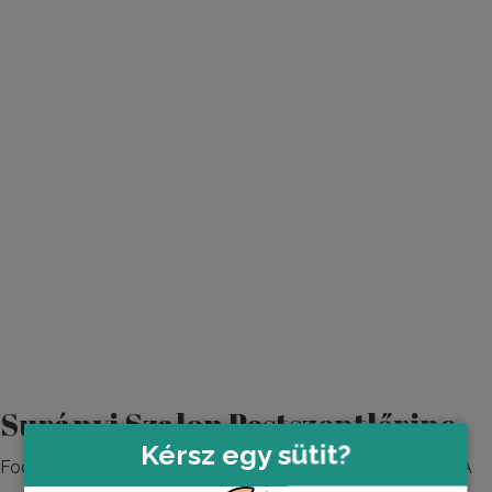
Surányi Szalon Pestszentlőrinc
Kérsz egy sütit?
Fodrászat, hajgyógyászat, kozmetika, fejmosós Head SPA